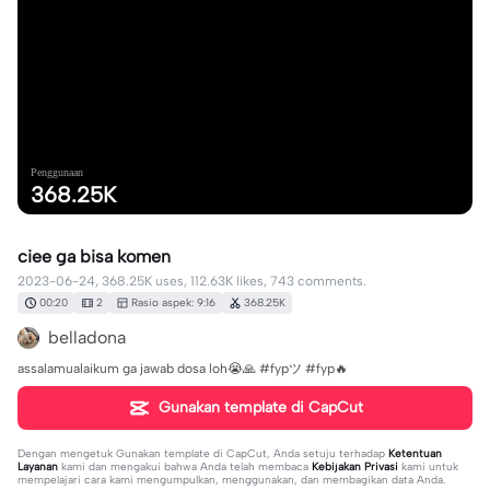
Penggunaan
368.25K
ciee ga bisa komen
2023-06-24, 368.25K uses, 112.63K likes, 743 comments.
00:20
2
Rasio aspek: 9:16
368.25K
belladona
assalamualaikum ga jawab dosa loh😭🙏 #fypツ⁠ #fyp🔥
Gunakan template di CapCut
Dengan mengetuk
Gunakan template di CapCut
, Anda setuju terhadap
Ketentuan
Layanan
kami dan mengakui bahwa Anda telah membaca
Kebijakan Privasi
kami untuk
mempelajari cara kami mengumpulkan, menggunakan, dan membagikan data Anda.