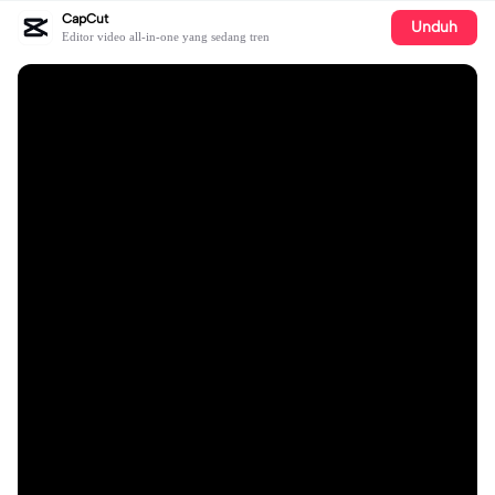
CapCut
Unduh
Editor video all-in-one yang sedang tren