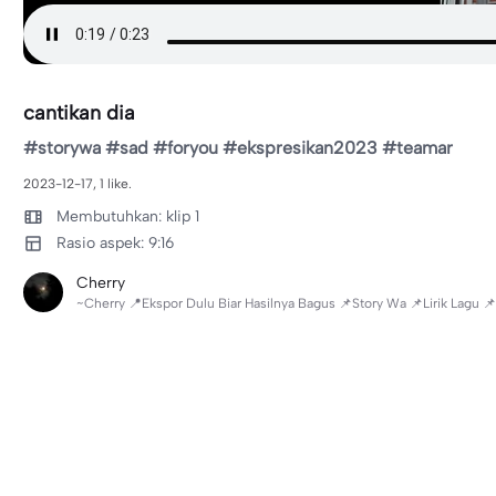
cantikan dia
#storywa #sad #foryou #ekspresikan2023 #teamar
2023-12-17, 1 like.
Membutuhkan: klip 1
Rasio aspek: 9:16
Cherry
~Cherry 📍Ekspor Dulu Biar Hasilnya Bagus 📌Story Wa 📌Lirik Lagu 