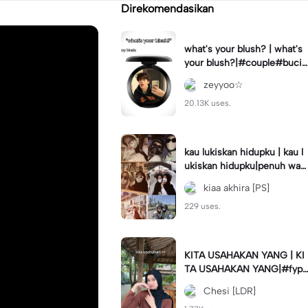
Direkomendasikan
what's your blush? | what's
your blush?|#couple#bucin
#trend#boyfriend#fyp
zeyyoo☆
20.13K uses.
kau lukiskan hidupku | kau l
ukiskan hidupku|penuh war
na#ekspresikanramadan#b
kiaa akhira [PS]
estie#viral#trend#fyp
229 uses.
KITA USAHAKAN YANG | KI
TA USAHAKAN YANG|#fyp
#katakata#trend#viral
Chesi [LDR]