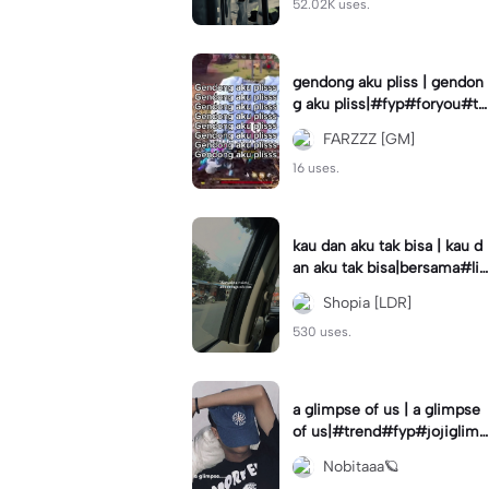
52.02K uses.
gendong aku pliss | gendon
g aku pliss|#fyp#foryou#tr
end#viral
FARZZZ [GM]
16 uses.
kau dan aku tak bisa | kau d
an aku tak bisa|bersama#liri
klagu#fyp#templatelirik
Shopia [LDR]
530 uses.
a glimpse of us | a glimpse
of us|#trend#fyp#jojiglimp
seofus#viral
Nobitaaa🪐