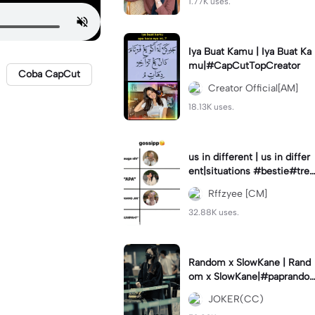
1.77K uses.
Iya Buat Kamu | Iya Buat Ka
mu|#CapCutTopCreator
Coba CapCut
Creator Official[AM]
18.13K uses.
us in different | us in differ
ent|situations #bestie#tren
d#trendtiktiktok
Rffzyee [CM]
32.88K uses.
Random x SlowKane | Rand
om x SlowKane|#paprando
m #6klip #estetik #fyp
JOKER(CC)