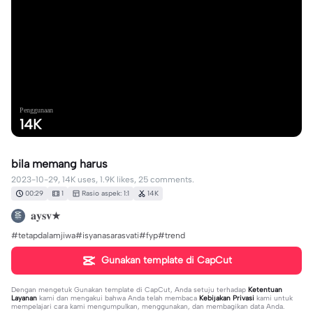
Penggunaan
14K
bila memang harus
2023-10-29, 14K uses, 1.9K likes, 25 comments.
00:29
1
Rasio aspek: 1:1
14K
𝐚𝐲𝐬𝐯★
#tetapdalamjiwa#isyanasarasvati#fyp#trend
Gunakan template di CapCut
Dengan mengetuk
Gunakan template di CapCut
, Anda setuju terhadap
Ketentuan
Layanan
kami dan mengakui bahwa Anda telah membaca
Kebijakan Privasi
kami untuk
mempelajari cara kami mengumpulkan, menggunakan, dan membagikan data Anda.