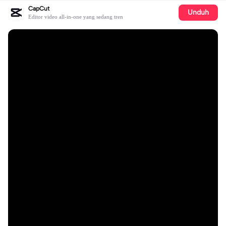
CapCut
Unduh
Editor video all-in-one yang sedang tren