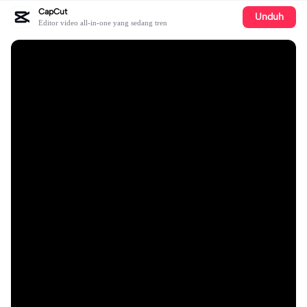
CapCut
Unduh
Editor video all-in-one yang sedang tren