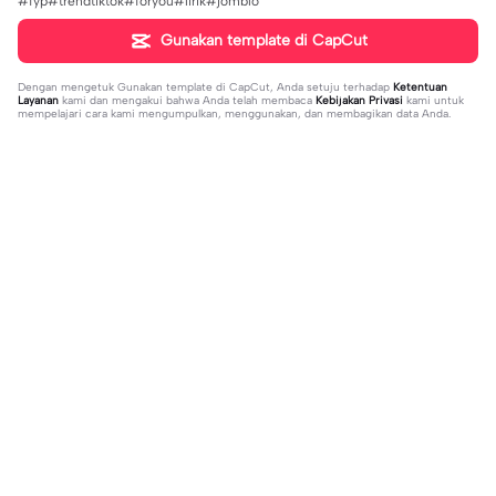
#fyp#trendtiktok#foryou#lirik#jomblo
Gunakan template di CapCut
Dengan mengetuk
Gunakan template di CapCut
, Anda setuju terhadap
Ketentuan
Layanan
kami dan mengakui bahwa Anda telah membaca
Kebijakan Privasi
kami untuk
mempelajari cara kami mengumpulkan, menggunakan, dan membagikan data Anda.
Sedang tren
1.32M
139
جمالك غير | جمالك غير |عبدالله ال فروا
Terlukis indah raut | Terlukis indah ra
2023-11-17
ن #قوالب_فخامه #fakhamah00
ut |#terlukis indah raut wajah mu da
2023-12-01
lam benakku