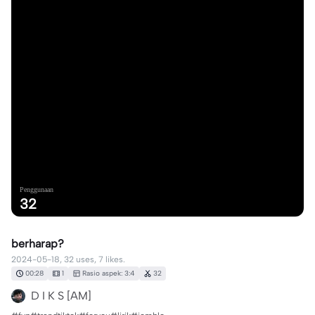
Penggunaan
32
berharap?
2024-05-18, 32 uses, 7 likes.
00:28
1
Rasio aspek: 3:4
32
D I K S [AM]