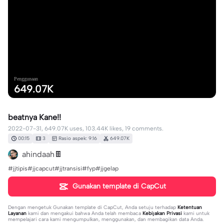
Penggunaan
649.07K
beatnya Kane!!
2022-07-31, 649.07K uses, 103.44K likes, 19 comments.
00:15
3
Rasio aspek: 9:16
649.07K
ahindaah🍫
#jjtipis#jjcapcut#jjtransisi#fyp#jjgelap
Gunakan template di CapCut
Dengan mengetuk
Gunakan template di CapCut
, Anda setuju terhadap
Ketentuan
Layanan
kami dan mengakui bahwa Anda telah membaca
Kebijakan Privasi
kami untuk
mempelajari cara kami mengumpulkan, menggunakan, dan membagikan data Anda.