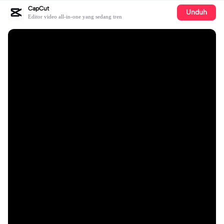
CapCut
Unduh
Editor video all-in-one yang sedang tren