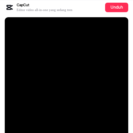
CapCut
Unduh
Editor video all-in-one yang sedang tren