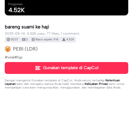
Penggunaan
4.52K
bareng suami ke haji
2025-05-14, 4.52K uses, 77 likes, 1 comment.
00:37
2
Rasio aspek: 9:16
4.52K
PEBI (LDR)
#viral#fyp
Gunakan template di CapCut
Dengan mengetuk
Gunakan template di CapCut
, Anda setuju terhadap
Ketentuan
Layanan
kami dan mengakui bahwa Anda telah membaca
Kebijakan Privasi
kami untuk
mempelajari cara kami mengumpulkan, menggunakan, dan membagikan data Anda.
1 komentar
editor35340785
·
2025-09-14
❤️