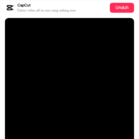
CapCut
Unduh
Editor video all-in-one yang sedang tren