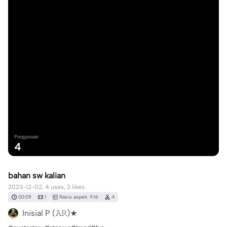
Penggunaan
4
bahan sw kalian
2023-12-02, 4 uses, 2 likes.
00:09
1
Rasio aspek: 9:16
4
Inisial P (𝙰𝚁)★