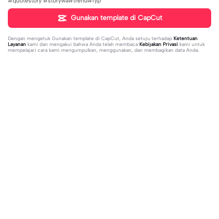
#quotestory #storywa#trend#fyp
Gunakan template di CapCut
Dengan mengetuk
Gunakan template di CapCut
, Anda setuju terhadap
Ketentuan
Layanan
kami dan mengakui bahwa Anda telah membaca
Kebijakan Privasi
kami untuk
mempelajari cara kami mengumpulkan, menggunakan, dan membagikan data Anda.
Sedang tren
20.13K
229
what's your blush? | what's your blu
kau lukiskan hidupku | kau lukiskan
sh?|#couple#bucin#trend#boyfri
2024-03-15
hidupku|penuh warna#ekspresikanr
2024-03-14
end#fyp
amadan#bestie#viral#trend#fyp