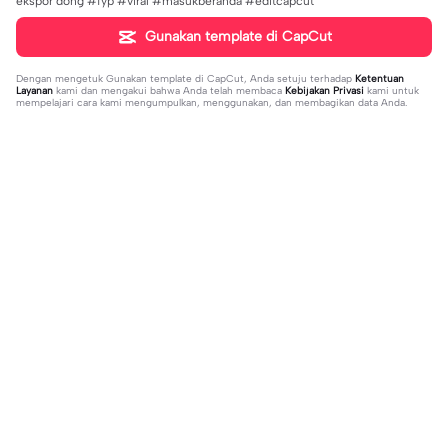
ekspor dong #fyp #viral #masukberanda #editcapcut
Gunakan template di CapCut
Dengan mengetuk
Gunakan template di CapCut
, Anda setuju terhadap
Ketentuan
Layanan
kami dan mengakui bahwa Anda telah membaca
Kebijakan Privasi
kami untuk
mempelajari cara kami mengumpulkan, menggunakan, dan membagikan data Anda.
Sedang tren
20.13K
229
what's your blush? | what's your blu
kau lukiskan hidupku | kau lukiskan
sh?|#couple#bucin#trend#boyfri
2024-03-15
hidupku|penuh warna#ekspresikanr
2024-03-14
end#fyp
amadan#bestie#viral#trend#fyp