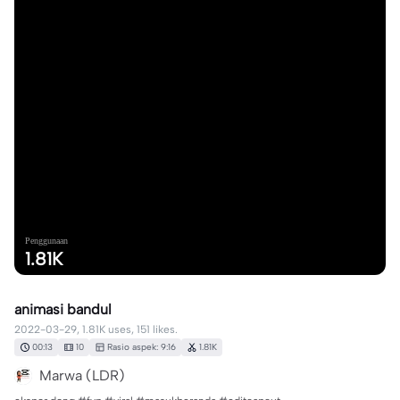
Penggunaan
1.81K
animasi bandul
2022-03-29, 1.81K uses, 151 likes.
00:13
10
Rasio aspek: 9:16
1.81K
Marwa (LDR)