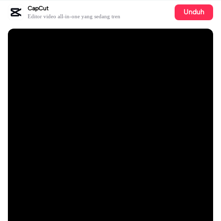
CapCut
Unduh
Editor video all-in-one yang sedang tren