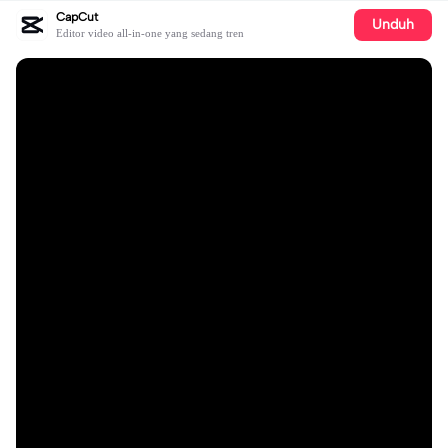
CapCut
Unduh
Editor video all-in-one yang sedang tren