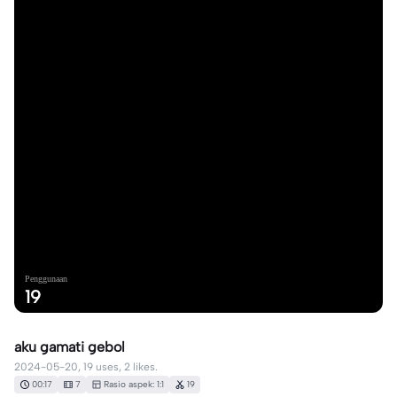
Penggunaan
19
aku gamati gebol
2024-05-20, 19 uses, 2 likes.
00:17
7
Rasio aspek: 1:1
19