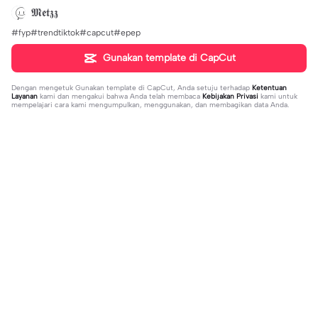
𝕸𝖊𝖙𝖟𝖟
#fyp#trendtiktok#capcut#epep
Gunakan template di CapCut
Dengan mengetuk
Gunakan template di CapCut
, Anda setuju terhadap
Ketentuan
Layanan
kami dan mengakui bahwa Anda telah membaca
Kebijakan Privasi
kami untuk
mempelajari cara kami mengumpulkan, menggunakan, dan membagikan data Anda.
Sedang tren
20.13K
229
what's your blush? | what's your blu
kau lukiskan hidupku | kau lukiskan