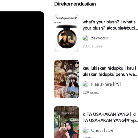
Direkomendasikan
what's your blush? | what's
your blush?|#couple#bucin
#trend#boyfriend#fyp
zeyyoo☆
20.13K uses.
kau lukiskan hidupku | kau l
ukiskan hidupku|penuh war
na#ekspresikanramadan#b
kiaa akhira [PS]
estie#viral#trend#fyp
229 uses.
KITA USAHAKAN YANG | KI
TA USAHAKAN YANG|#fyp
#katakata#trend#viral
Chesi [LDR]