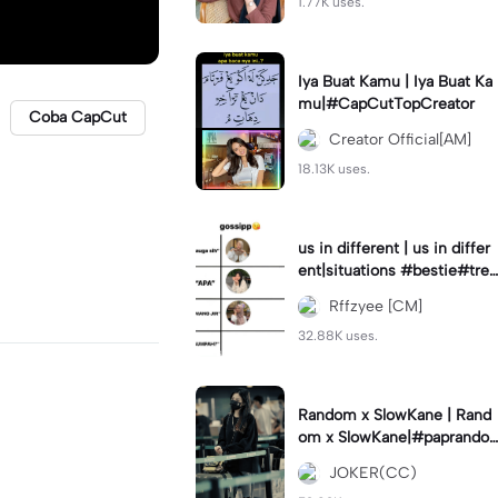
1.77K uses.
Iya Buat Kamu | Iya Buat Ka
mu|#CapCutTopCreator
Coba CapCut
Creator Official[AM]
18.13K uses.
us in different | us in differ
ent|situations #bestie#tren
d#trendtiktiktok
Rffzyee [CM]
32.88K uses.
Random x SlowKane | Rand
om x SlowKane|#paprando
m #6klip #estetik #fyp
JOKER(CC)