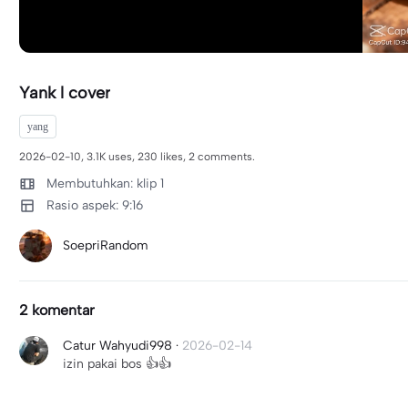
Yank l cover
yang
2026-02-10, 3.1K uses, 230 likes, 2 comments.
Membutuhkan: klip 1
Rasio aspek: 9:16
SoepriRandom
2 komentar
Catur Wahyudi998
·
2026-02-14
izin pakai bos 👍👍