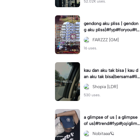
52.02K uses.
gendong aku pliss | gendon
g aku pliss|#fyp#foryou#tr
end#viral
FARZZZ [GM]
16 uses.
kau dan aku tak bisa | kau d
an aku tak bisa|bersama#liri
klagu#fyp#templatelirik
Shopia [LDR]
530 uses.
a glimpse of us | a glimpse
of us|#trend#fyp#jojiglimp
seofus#viral
Nobitaaa🪐