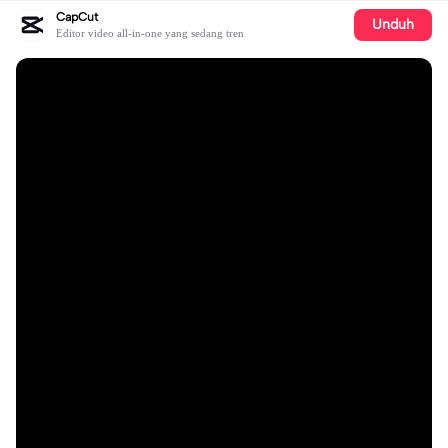
CapCut
Unduh
Editor video all-in-one yang sedang tren