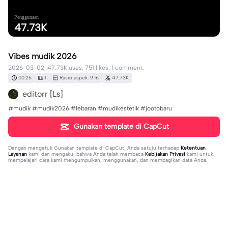
Penggunaan
47.73K
Vibes mudik 2026
2026-03-02, 47.73K uses, 751 likes, 1 comment.
00:26
1
Rasio aspek: 9:16
47.73K
editorr [Ls]
#mudik #mudik2026 #lebaran #mudikestetik #jootobaru
Gunakan template di CapCut
Dengan mengetuk
Gunakan template di CapCut
, Anda setuju terhadap
Ketentuan
Layanan
kami dan mengakui bahwa Anda telah membaca
Kebijakan Privasi
kami untuk
mempelajari cara kami mengumpulkan, menggunakan, dan membagikan data Anda.
1 komentar
user4056868435725
·
2026-04-11
xhxjdjksjdvd. fjgpddkdhod. djdojdrjdbdk. djdjjpkdkdkd.