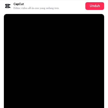
CapCut
Unduh
Editor video all-in-one yang sedang tren