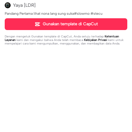
Yaya [LDR]
Pandang Pertama lihat nona lang sung suka#slowmo #stecu
Gunakan template di CapCut
Dengan mengetuk
Gunakan template di CapCut
, Anda setuju terhadap
Ketentuan
Layanan
kami dan mengakui bahwa Anda telah membaca
Kebijakan Privasi
kami untuk
mempelajari cara kami mengumpulkan, menggunakan, dan membagikan data Anda.
Sedang tren
1.32M
139
جمالك غير | جمالك غير |عبدالله ال فروا
Terlukis indah raut | Terlukis indah ra