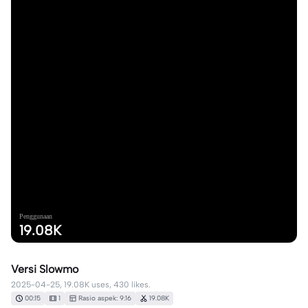
Penggunaan
19.08K
Versi Slowmo
2025-04-25, 19.08K uses, 430 likes.
00:15
1
Rasio aspek: 9:16
19.08K