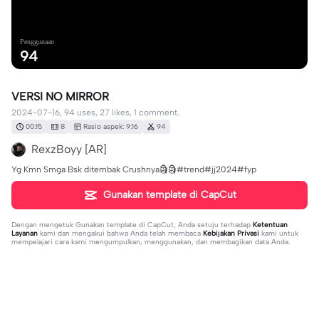
Penggunaan
94
VERSI NO MIRROR
2024-07-16, 94 uses, 27 likes, 1 comment.
00:15
8
Rasio aspek: 9:16
94
RexzBoyy [AR]
Yg Kmn Smga Bsk ditembak Crushnya🗿🗿#trend#jj2024#fyp
Gunakan template di CapCut
Dengan mengetuk
Gunakan template di CapCut
, Anda setuju terhadap
Ketentuan
Layanan
kami dan mengakui bahwa Anda telah membaca
Kebijakan Privasi
kami untuk
mempelajari cara kami mengumpulkan, menggunakan, dan membagikan data Anda.
1 komentar
{□ - □}
·
2024-12-15