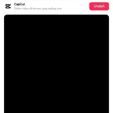
CapCut
Unduh
Editor video all-in-one yang sedang tren