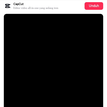
CapCut
Unduh
Editor video all-in-one yang sedang tren