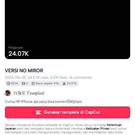
Penggunaan
24.07K
VERSI NO MIROR
2023-06-23, 24.07K uses, 6.21K likes, 16 comments.
00:14
2
Rasio aspek: 9:16
24.07K
𝓦&𝓡 𝓣𝓮𝓶𝓹𝓵𝓪𝓽
Cuma HP IPhone aja yang bisa komen🤑#jjtipis
Gunakan template di CapCut
Dengan mengetuk
Gunakan template di CapCut
, Anda setuju terhadap
Ketentuan
Layanan
kami dan mengakui bahwa Anda telah membaca
Kebijakan Privasi
kami untuk
mempelajari cara kami mengumpulkan, menggunakan, dan membagikan data Anda.