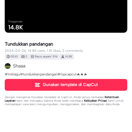
Penggunaan
14.8K
Tundukkan pandangan
2024-04-26, 14.8K uses, 1.1K likes, 2 comments.
00:41
2
Rasio aspek: 9:16
14.8K
Shaaa
#liriklagu#tundukkanpandangan#fypcapcut🔥🔥🔥
Gunakan template di CapCut
Dengan mengetuk
Gunakan template di CapCut
, Anda setuju terhadap
Ketentuan
Layanan
kami dan mengakui bahwa Anda telah membaca
Kebijakan Privasi
kami untuk
mempelajari cara kami mengumpulkan, menggunakan, dan membagikan data Anda.
2 komentar