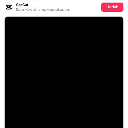
CapCut
Unduh
Editor video all-in-one yang sedang tren