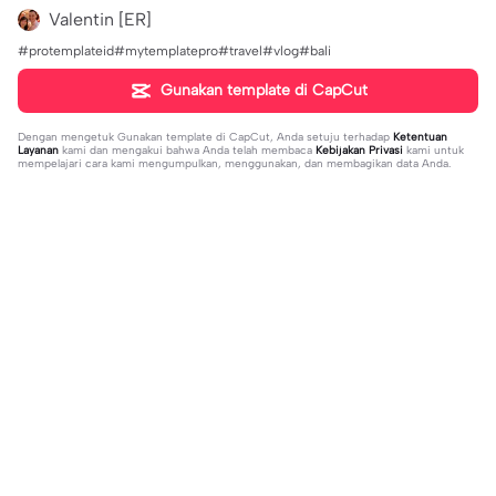
Valentin [ER]
#protemplateid#mytemplatepro#travel#vlog#bali
Gunakan template di CapCut
Dengan mengetuk
Gunakan template di CapCut
, Anda setuju terhadap
Ketentuan
Layanan
kami dan mengakui bahwa Anda telah membaca
Kebijakan Privasi
kami untuk
mempelajari cara kami mengumpulkan, menggunakan, dan membagikan data Anda.
Sedang tren
151.22K
534
Masukan 2 Vidio | Masukan 2 Vidio|k
kau temani diriku | kau temani diriku