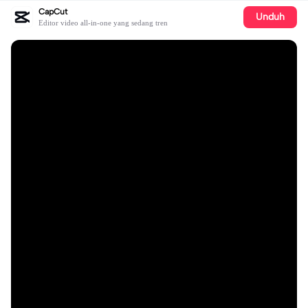
CapCut
Unduh
Editor video all-in-one yang sedang tren