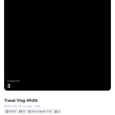
Penggunaan
3
Travel Vlog 49dtk
2025-06-13, 3 uses, 1 like.
00:50
18
Rasio aspek: 9:16
3