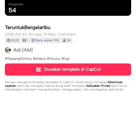
Penggunaan
54
TeruntukBergelarIbu
2025-04-03, 54 uses, 19 likes, 1 comment.
00:28
1
Rasio aspek: 9:16
54
Adi [AM]
#SayangiDirimu #status #foryou #fyp
Gunakan template di CapCut
Dengan mengetuk
Gunakan template di CapCut
, Anda setuju terhadap
Ketentuan
Layanan
kami dan mengakui bahwa Anda telah membaca
Kebijakan Privasi
kami untuk
mempelajari cara kami mengumpulkan, menggunakan, dan membagikan data Anda.
1 komentar
Sela Nadus
·
2026-02-19
sedih Woiii😩😨😰