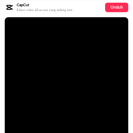
CapCut
Unduh
Editor video all-in-one yang sedang tren