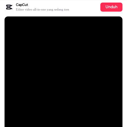
CapCut
Unduh
Editor video all-in-one yang sedang tren