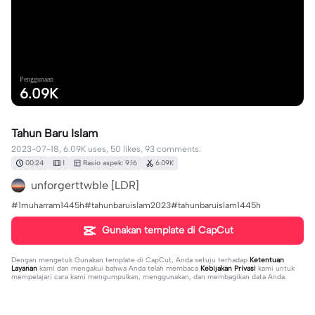
Penggunaan
6.09K
Tahun Baru Islam
2023-07-18, 6.09K uses, 50 likes, 93 comments.
00:24
1
Rasio aspek: 9:16
6.09K
unforgerttwble [LDR]
#1muharram1445h#tahunbaruislam2023#tahunbaruislam1445h
Gunakan template di CapCut
Dengan mengetuk
Gunakan template di CapCut
, Anda setuju terhadap
Ketentuan
Layanan
kami dan mengakui bahwa Anda telah membaca
Kebijakan Privasi
kami untuk
mempelajari cara kami mengumpulkan, menggunakan, dan membagikan data Anda.