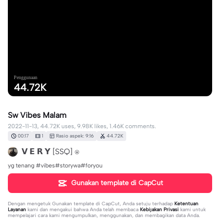
Penggunaan
44.72K
Sw Vibes Malam
2022-11-13, 44.72K uses, 9.98K likes, 1.46K comments.
00:17
1
Rasio aspek: 9:16
44.72K
𝗩 𝗘 𝗥 𝗬 [SSQ] ⍟
yg tenang #vibes#storywa#foryou
Gunakan template di CapCut
Dengan mengetuk
Gunakan template di CapCut
, Anda setuju terhadap
Ketentuan
Layanan
kami dan mengakui bahwa Anda telah membaca
Kebijakan Privasi
kami untuk
mempelajari cara kami mengumpulkan, menggunakan, dan membagikan data Anda.