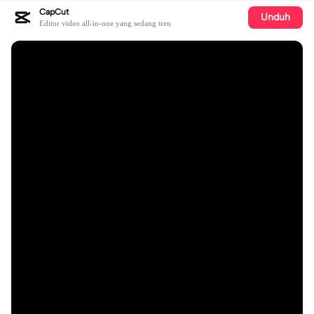
CapCut
Unduh
Editor video all-in-one yang sedang tren