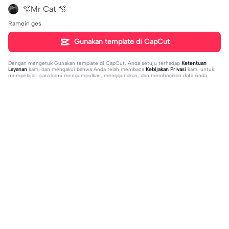
🫧Mr Cat 🫧
Ramein ges
Gunakan template di CapCut
Dengan mengetuk
Gunakan template di CapCut
, Anda setuju terhadap
Ketentuan
Layanan
kami dan mengakui bahwa Anda telah membaca
Kebijakan Privasi
kami untuk
mempelajari cara kami mengumpulkan, menggunakan, dan membagikan data Anda.
Sedang tren
1.32M
139
جمالك غير | جمالك غير |عبدالله ال فروا
Terlukis indah raut | Terlukis indah ra