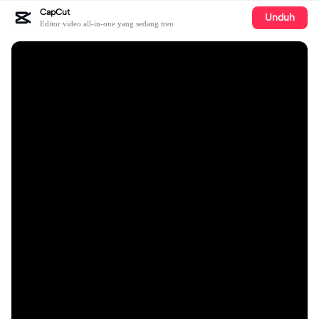
CapCut
Unduh
Editor video all-in-one yang sedang tren