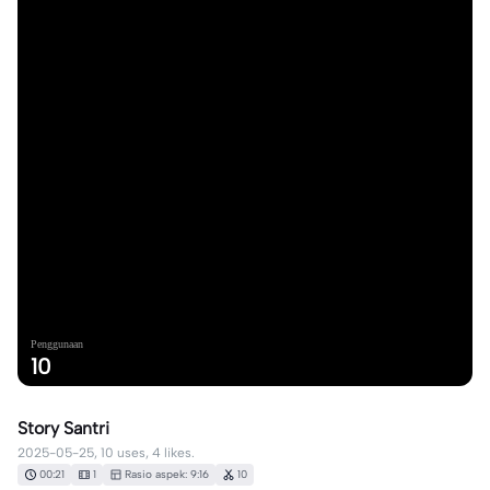
Penggunaan
10
Story Santri
2025-05-25, 10 uses, 4 likes.
00:21
1
Rasio aspek: 9:16
10