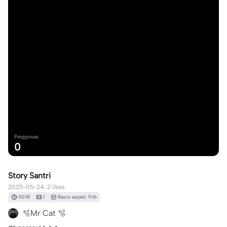
Penggunaan
0
Story Santri
2025-05-24, 2 likes.
00:18
1
Rasio aspek: 9:16
🫧Mr Cat 🫧