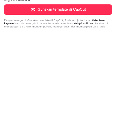
#fypcapcut🔥🔥🔥
Gunakan template di CapCut
Dengan mengetuk
Gunakan template di CapCut
, Anda setuju terhadap
Ketentuan
Layanan
kami dan mengakui bahwa Anda telah membaca
Kebijakan Privasi
kami untuk
mempelajari cara kami mengumpulkan, menggunakan, dan membagikan data Anda.
Sedang tren
1.32M
139
جمالك غير | جمالك غير |عبدالله ال فروا
Terlukis indah raut | Terlukis indah ra
2023-11-17
ن #قوالب_فخامه #fakhamah00
ut |#terlukis indah raut wajah mu da
2023-12-01
lam benakku