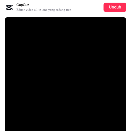
CapCut
Unduh
Editor video all-in-one yang sedang tren