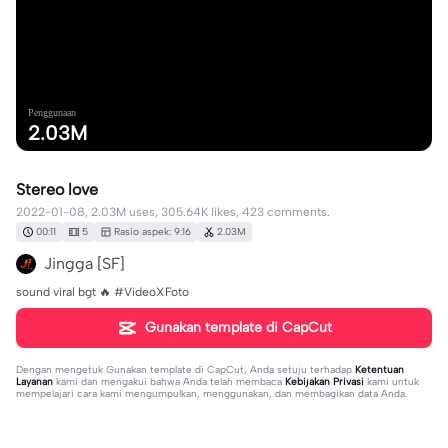
Penggunaan
2.03M
Stereo love
2022-01-08, 2.03M uses, 305.64K likes, 423 comments.
00:11
5
Rasio aspek: 9:16
2.03M
Jingga [SF]
sound viral bgt 🔥 #VideoXFoto
Gunakan template di CapCut
Dengan mengetuk
Gunakan template di CapCut
, Anda setuju terhadap
Ketentuan
Layanan
kami dan mengakui bahwa Anda telah membaca
Kebijakan Privasi
kami untuk
mempelajari cara kami mengumpulkan, menggunakan, dan membagikan data Anda.