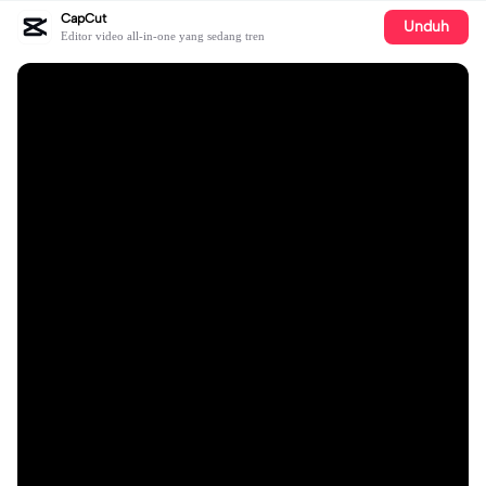
CapCut
Unduh
Editor video all-in-one yang sedang tren