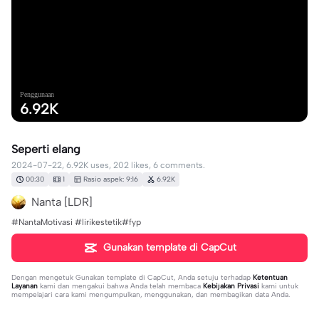
Penggunaan
6.92K
Seperti elang
2024-07-22, 6.92K uses, 202 likes, 6 comments.
00:30
1
Rasio aspek: 9:16
6.92K
Nanta [LDR]
#NantaMotivasi #lirikestetik#fyp
Gunakan template di CapCut
Dengan mengetuk
Gunakan template di CapCut
, Anda setuju terhadap
Ketentuan
Layanan
kami dan mengakui bahwa Anda telah membaca
Kebijakan Privasi
kami untuk
mempelajari cara kami mengumpulkan, menggunakan, dan membagikan data Anda.