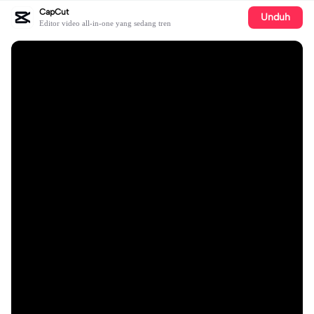
CapCut
Unduh
Editor video all-in-one yang sedang tren