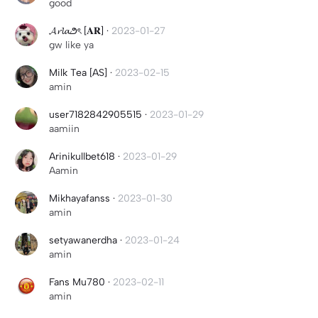
good
𝓐𝓻𝓵𝓪౨ৎ [𝐀𝐑]
·
2023-01-27
gw like ya
Milk Tea [AS]
·
2023-02-15
amin
user7182842905515
·
2023-01-29
aamiin
Arinikullbet618
·
2023-01-29
Aamin
Mikhayafanss
·
2023-01-30
amin
setyawanerdha
·
2023-01-24
amin
Fans Mu780
·
2023-02-11
amin