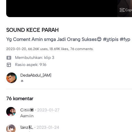
SOUND KECE PARAH
Yg Coment Amin smga Jadi Orang Sukses😊 #jjtipis #fyp
2023-01-20, 66.26K uses, 18.69K likes, 76 comments.
Membutuhkan: klip 3
Rasio aspek: 9:16
DedaAbdul_[AM]
🔥
76 komentar
Citiii💟
·
2023-01-27
Aamiin
Ꙇánz私.
·
2023-01-24