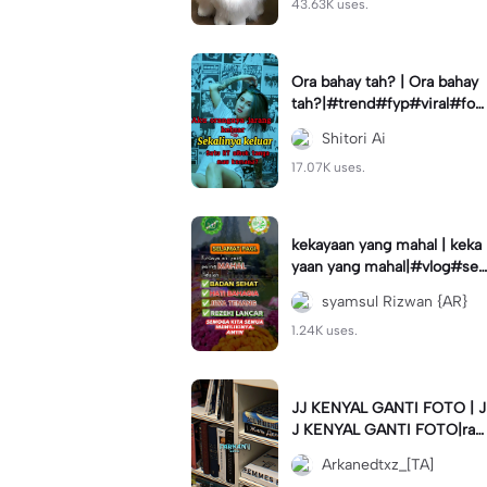
43.63K uses.
Ora bahay tah? | Ora bahay
tah?|#trend#fyp#viral#for
you#status
Shitori Ai
17.07K uses.
kekayaan yang mahal | keka
yaan yang mahal|#vlog#se
muabisa#capcuthq#kata#
syamsul Rizwan {AR}
motivasi#
1.24K uses.
JJ KENYAL GANTI FOTO | J
J KENYAL GANTI FOTO|ra
mein napa #arkanedtxz #c
Arkanedtxz_[TA]
apcuthq #trend