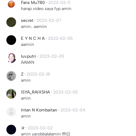
Fans Mu780
·
2023-02-11
harap video saya fyp amin
secret
·
2023-02-07
amin.. aamiin
E Y N C H A
·
2023-02-05
aamiin
luv.putri
·
2023-02-05
AAMIN
Z
·
2023-02-18
amin
ISYA_RAIXSHA
·
2023-02-05
amin
Intan N Kombaitan
·
2023-02-04
amin
✰
·
2023-02-02
amin yarobbalalamin 🤲🏻