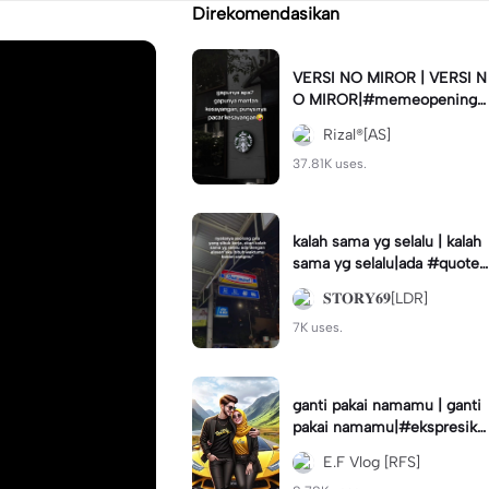
Direkomendasikan
VERSI NO MIROR | VERSI N
O MIROR|#memeopening#
jjtipis#trendtiktok#fyp
Rizal®[AS]
37.81K uses.
kalah sama yg selalu | kalah
sama yg selalu|ada #quotes
tory#fyp #foryou
𝐒𝐓𝐎𝐑𝐘𝟔𝟗[LDR]
7K uses.
ganti pakai namamu | ganti
pakai namamu|#ekspresika
n2023#teamrfs#disney#a
E.F Vlog [RFS]
nimation#trend