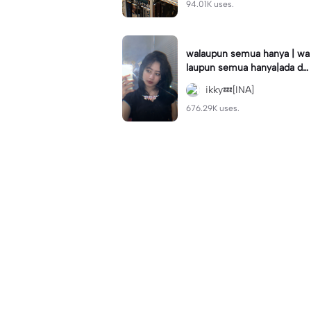
94.01K uses.
walaupun semua hanya | wa
laupun semua hanya|ada dal
am mimpiku, ver slow #Ca
ikky💤[INA]
pCutTopCreator#fyp
676.29K uses.