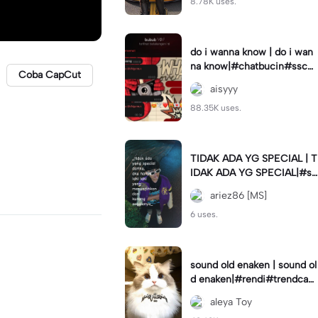
8.78K uses.
do i wanna know | do i wan
na know|#chatbucin#sscha
Coba CapCut
t
aisyyy
88.35K uses.
TIDAK ADA YG SPECIAL | T
IDAK ADA YG SPECIAL|#st
atusharian#storywa#lakilaki
ariez86 [MS]
#special#quotes#fyp
6 uses.
sound old enaken | sound ol
d enaken|#rendi#trendcap
cut🔥
aleya Toy