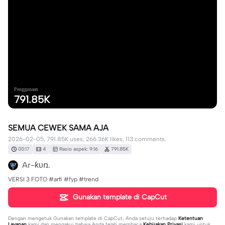
Penggunaan
791.85K
SEMUA CEWEK SAMA AJA
2026-02-05, 791.85K uses, 266.36K likes, 113 comments.
00:17
4
Rasio aspek: 9:16
791.85K
Ar-ƙυռ.
VERSI 3 FOTO #arfi #fyp #trend
Gunakan template di CapCut
Dengan mengetuk
Gunakan template di CapCut
, Anda setuju terhadap
Ketentuan
Layanan
kami dan mengakui bahwa Anda telah membaca
Kebijakan Privasi
kami untuk