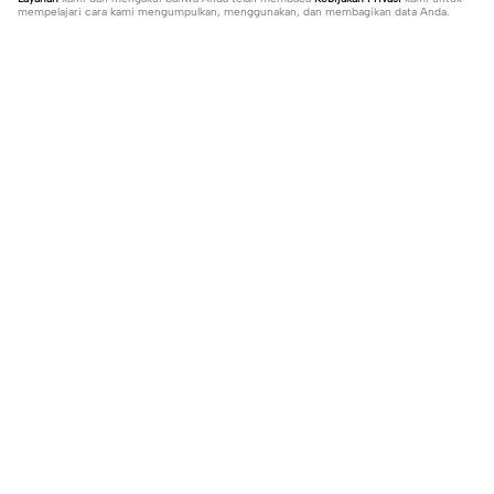
mempelajari cara kami mengumpulkan, menggunakan, dan membagikan data Anda.
113 komentar
ᴀʏʟɪᴀシ︎
·
2026-02-14
disini sayang ni-ki , james , juhoon , sunoo , heeseung ,
jake n rbin
𝙨𝙖𝙣𝙯
·
2026-02-06
nama dj nya apa
Sedang tren