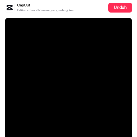
CapCut
Unduh
Editor video all-in-one yang sedang tren