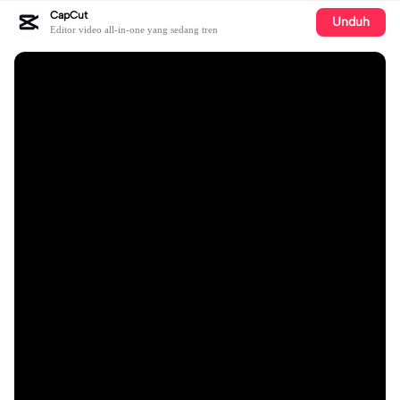
CapCut
Unduh
Editor video all-in-one yang sedang tren