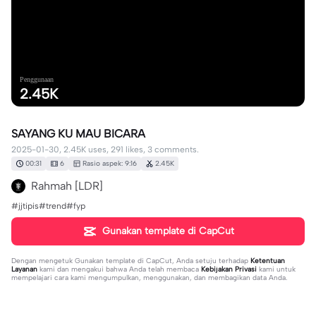
Penggunaan
2.45K
SAYANG KU MAU BICARA
2025-01-30, 2.45K uses, 291 likes, 3 comments.
00:31
6
Rasio aspek: 9:16
2.45K
Rahmah [LDR]
#jjtipis#trend#fyp
Gunakan template di CapCut
Dengan mengetuk
Gunakan template di CapCut
, Anda setuju terhadap
Ketentuan
Layanan
kami dan mengakui bahwa Anda telah membaca
Kebijakan Privasi
kami untuk
mempelajari cara kami mengumpulkan, menggunakan, dan membagikan data Anda.