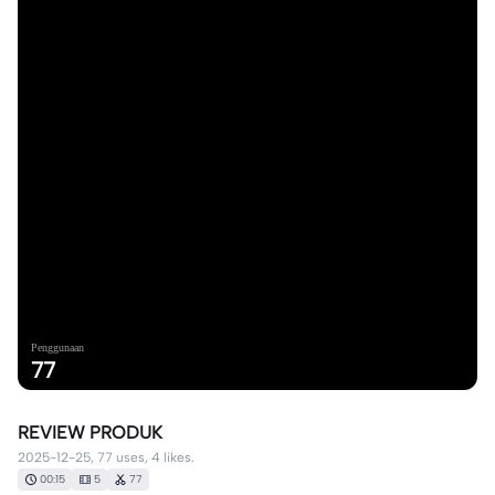
Penggunaan
77
REVIEW PRODUK
2025-12-25, 77 uses, 4 likes.
00:15
5
77