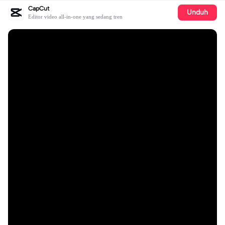
CapCut
Unduh
Editor video all-in-one yang sedang tren