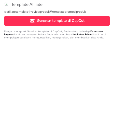
Template Afiliate
#afiliatetemplate#reviewproduk#templatepromosiproduk
Gunakan template di CapCut
Dengan mengetuk
Gunakan template di CapCut
, Anda setuju terhadap
Ketentuan
Layanan
kami dan mengakui bahwa Anda telah membaca
Kebijakan Privasi
kami untuk
mempelajari cara kami mengumpulkan, menggunakan, dan membagikan data Anda.
Sedang tren
20.13K
229
what's your blush? | what's your blu
kau lukiskan hidupku | kau lukiskan