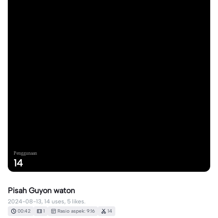
Penggunaan
14
Pisah Guyon waton
2024-08-13, 14 uses, 5 likes.
00:42
1
Rasio aspek: 9:16
14