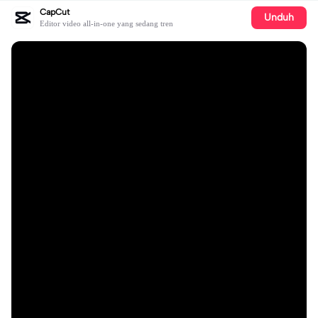
CapCut
Unduh
Editor video all-in-one yang sedang tren