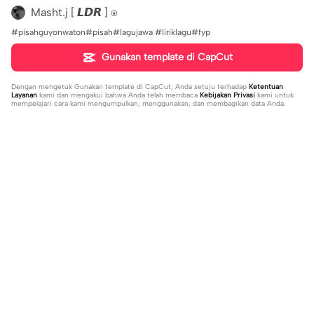
Masht.j [ 𝙇𝘿𝙍 ] ⍟
#pisahguyonwaton#pisah#lagujawa #liriklagu#fyp
Gunakan template di CapCut
Dengan mengetuk
Gunakan template di CapCut
, Anda setuju terhadap
Ketentuan
Layanan
kami dan mengakui bahwa Anda telah membaca
Kebijakan Privasi
kami untuk
mempelajari cara kami mengumpulkan, menggunakan, dan membagikan data Anda.
Sedang tren
20.13K
229
what's your blush? | what's your blu
kau lukiskan hidupku | kau lukiskan