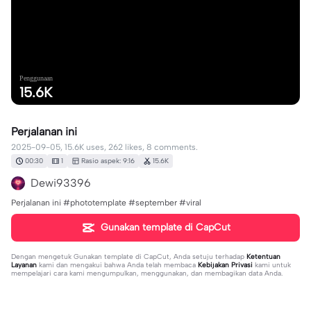
Penggunaan
15.6K
Perjalanan ini
2025-09-05, 15.6K uses, 262 likes, 8 comments.
00:30
1
Rasio aspek: 9:16
15.6K
Dewi93396
Perjalanan ini #phototemplate #september #viral
Gunakan template di CapCut
Dengan mengetuk
Gunakan template di CapCut
, Anda setuju terhadap
Ketentuan
Layanan
kami dan mengakui bahwa Anda telah membaca
Kebijakan Privasi
kami untuk
mempelajari cara kami mengumpulkan, menggunakan, dan membagikan data Anda.