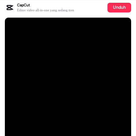
CapCut
Unduh
Editor video all-in-one yang sedang tren