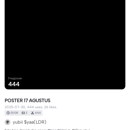
Penggunaan
444
POSTER 17 AGUSTUS
2025-07-30, 444 uses, 26 likes.
00:08
2
444
yubii $yaa(LDR)