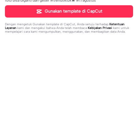
foto bisa diganti dan geser #trendtiktok🔥 #17agustus
Gunakan template di CapCut
Dengan mengetuk
Gunakan template di CapCut
, Anda setuju terhadap
Ketentuan
Layanan
kami dan mengakui bahwa Anda telah membaca
Kebijakan Privasi
kami untuk
mempelajari cara kami mengumpulkan, menggunakan, dan membagikan data Anda.
Sedang tren
1.32M
139
جمالك غير | جمالك غير |عبدالله ال فروا
Terlukis indah raut | Terlukis indah ra
2023-11-17
ن #قوالب_فخامه #fakhamah00
ut |#terlukis indah raut wajah mu da
2023-12-01
lam benakku