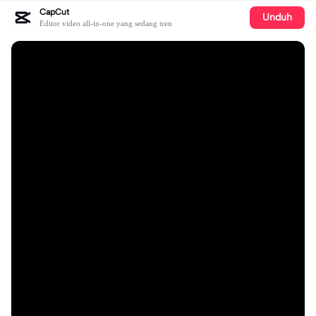
CapCut
Unduh
Editor video all-in-one yang sedang tren