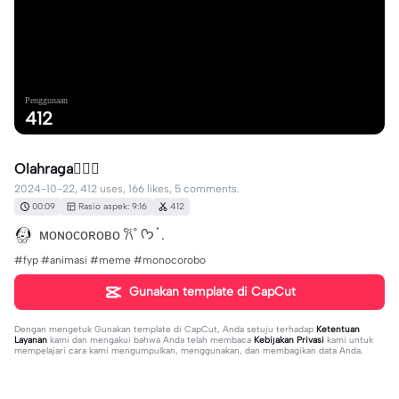
Penggunaan
412
Olahraga🏋🏻‍♀️
2024-10-22, 412 uses, 166 likes, 5 comments.
00:09
Rasio aspek: 9:16
412
ᴍᴏɴᴏᴄᴏʀᴏʙᴏ 𐙚˚ ᡣ𐭩 ֗ .
#fyp #animasi #meme #monocorobo
Gunakan template di CapCut
Dengan mengetuk
Gunakan template di CapCut
, Anda setuju terhadap
Ketentuan
Layanan
kami dan mengakui bahwa Anda telah membaca
Kebijakan Privasi
kami untuk
mempelajari cara kami mengumpulkan, menggunakan, dan membagikan data Anda.