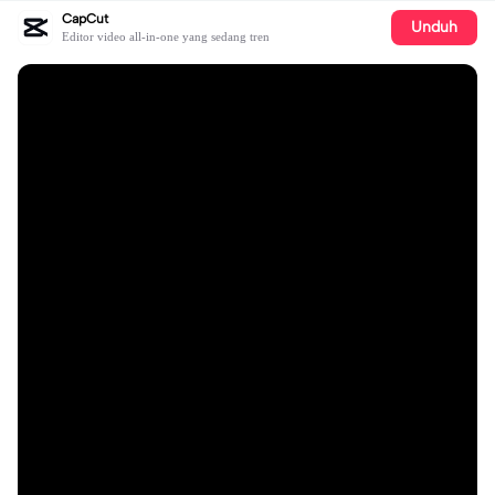
CapCut
Unduh
Editor video all-in-one yang sedang tren