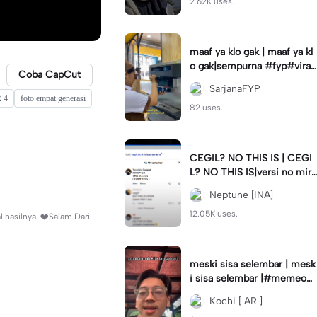
2.62K uses.
maaf ya klo gak | maaf ya kl
o gak|sempurna #fyp#viral
Coba CapCut
#trend#foryou#viraltiktok
SarjanaFYP
 4
foto empat generasi
82 uses.
CEGIL? NO THIS IS | CEGI
L? NO THIS IS|versi no mirr
or #jjtipis#trendtiktok
Neptune [INA]
12.05K uses.
l hasilnya. ❤️Salam Dari
meski sisa selembar | mesk
i sisa selembar |#memeop
ening#jjcapcut#viraltiktok
Kochi [ AR ]
#fypcapcut🔥🔥🔥