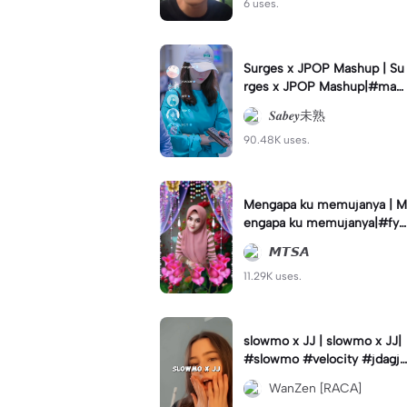
6 uses.
Surges x JPOP Mashup | Su
rges x JPOP Mashup|#mas
hup#sabey#sabeytemplate
𝑺𝒂𝒃𝒆𝒚未熟
#sabeylirik#fyp#trend
90.48K uses.
Mengapa ku memujanya | M
engapa ku memujanya|#fyp
#dangdut#lesti#statushari
𝙈𝙏𝙎𝘼
an#viral
11.29K uses.
slowmo x JJ | slowmo x JJ|
#slowmo #velocity #jdagjd
ug #wanzen
WanZen [RACA]