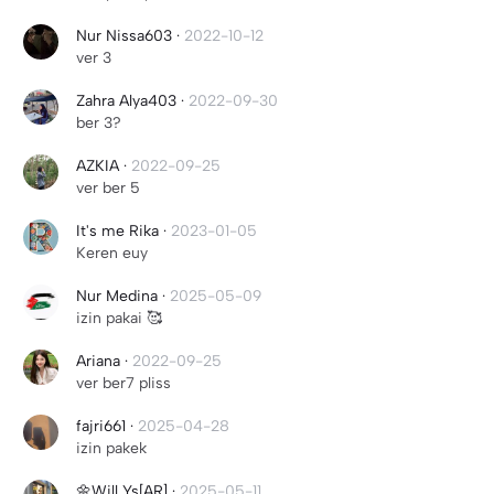
Nur Nissa603
·
2022-10-12
ver 3
Zahra Alya403
·
2022-09-30
ber 3?
AZKIA
·
2022-09-25
ver ber 5
It's me Rika
·
2023-01-05
Keren euy
Nur Medina
·
2025-05-09
izin pakai 🥰
Ariana
·
2022-09-25
ver ber7 pliss
fajri661
·
2025-04-28
izin pakek
🌼Will Ys[AR]
·
2025-05-11