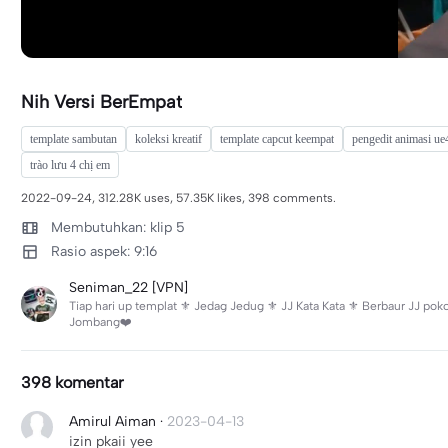
Nih Versi BerEmpat
template sambutan
koleksi kreatif
template capcut keempat
pengedit animasi ue
trào lưu 4 chị em
2022-09-24, 312.28K uses, 57.35K likes, 398 comments.
Membutuhkan: klip 5
Rasio aspek: 9:16
Seniman_22 [VPN]
Tiap hari up templat ⚜️ Jedag Jedug ⚜️ JJ Kata Kata ⚜️ Berbaur JJ po
Jombang❤️
398 komentar
Amirul Aiman
·
2023-04-13
izin pkaii yee