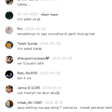
tjakep ...
2025-04-30
·
نسيبة جميله
izin pake ya 🙏
fitri
·
2025-06-02
tampletnya ini tapi soundnya di ganti bisa ga kak
Teteh Sunda
·
2025-05-05
izin pakai kak🙏
atteuputrixyooayy🐼
·
2022-09-25
ver 5,buatin lahh
Ratu Atu590
·
2022-09-25
ber 6 we
Janna SI [LDR]
·
2023-01-14
yuk mampir ke akun aku🤗
mbak_dhi (AM)
·
2022-10-15
gaya editing nya apa dong ? namanya . masak pecahan beli