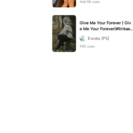
466.5K uses.
Give Me Your Forever | Giv
e Me Your Forever|#lirikaes
thetic#soundviral#trendtikt
Ewoks [PS]
ok#fyp
930 uses.