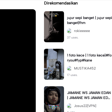
Direkomendasikan
jujur sepi banget | jujur sepi
banget|fhm
rokieeeee
37 uses.
1 foto kece | 1 foto kece|#fo
ryou#fyp#kane
MUSTIKA452
17 uses.
JAMANE WS JAMAN EDAN
| JAMANE WS JAMAN EDA
N|JJ COLLAB#jjtipis#ekspr
Josus22[VPN]
esikan2023#teamvpn#fyp