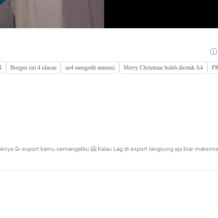
4
Borgen siri 4 ulasan
ue4 mengedit animasi
Merry Christmas boleh dicetak A4
PR
koknya 🥳 export kamu semangatku 🤗 Kalau Lag di export langsung aja biar maksima