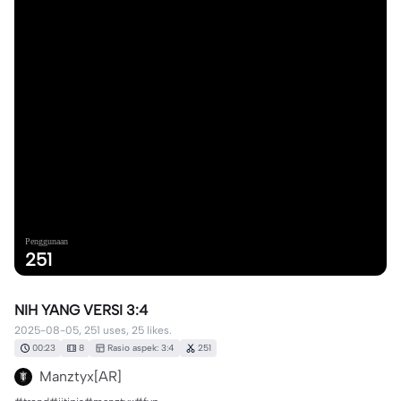
Penggunaan
251
NIH YANG VERSI 3:4
2025-08-05, 251 uses, 25 likes.
00:23
8
Rasio aspek: 3:4
251
Manztyx[AR]