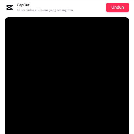
CapCut
Unduh
Editor video all-in-one yang sedang tren