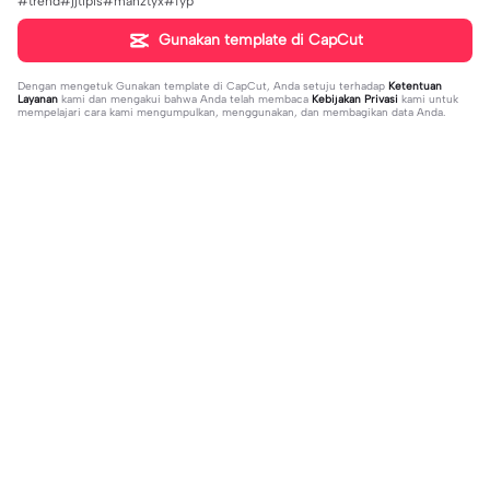
#trend#jjtipis#manztyx#fyp
Gunakan template di CapCut
Dengan mengetuk
Gunakan template di CapCut
, Anda setuju terhadap
Ketentuan
Layanan
kami dan mengakui bahwa Anda telah membaca
Kebijakan Privasi
kami untuk
mempelajari cara kami mengumpulkan, menggunakan, dan membagikan data Anda.
Sedang tren
20.13K
229
what's your blush? | what's your blu
kau lukiskan hidupku | kau lukiskan
sh?|#couple#bucin#trend#boyfri
2024-03-15
hidupku|penuh warna#ekspresikanr
2024-03-14
end#fyp
amadan#bestie#viral#trend#fyp