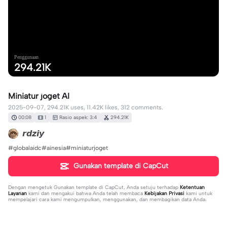
Penggunaan
294.21K
Miniatur joget AI
2025-09-07, 294.21K uses, 11.42K likes, 312 comments.
00:08
1
Rasio aspek: 3:4
294.21K
𝙧𝙙𝙯𝙞𝙮
#globalaidc#ainesia#miniaturjoget
Gunakan template di CapCut
Dengan mengetuk
Gunakan template di CapCut
, Anda setuju terhadap
Ketentuan
Layanan
kami dan mengakui bahwa Anda telah membaca
Kebijakan Privasi
kami untuk
mempelajari cara kami mengumpulkan, menggunakan, dan membagikan data Anda.