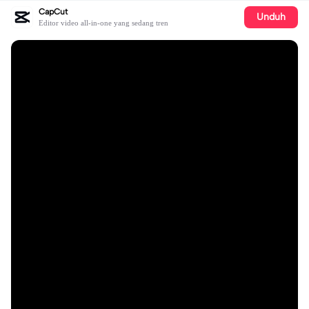
CapCut
Unduh
Editor video all-in-one yang sedang tren