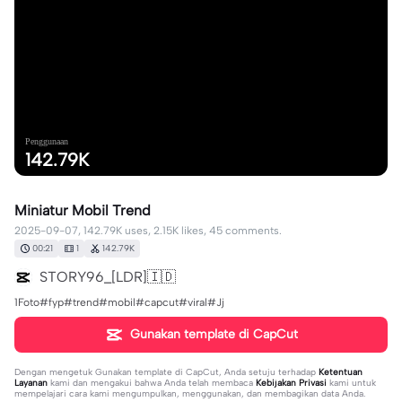
Penggunaan
142.79K
Miniatur Mobil Trend
2025-09-07, 142.79K uses, 2.15K likes, 45 comments.
00:21
1
142.79K
STORY96_[LDR]🇮🇩
1Foto#fyp#trend#mobil#capcut#viral#Jj
Gunakan template di CapCut
Dengan mengetuk
Gunakan template di CapCut
, Anda setuju terhadap
Ketentuan
Layanan
kami dan mengakui bahwa Anda telah membaca
Kebijakan Privasi
kami untuk
mempelajari cara kami mengumpulkan, menggunakan, dan membagikan data Anda.