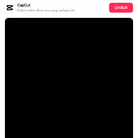
CapCut
Unduh
Editor video all-in-one yang sedang tren