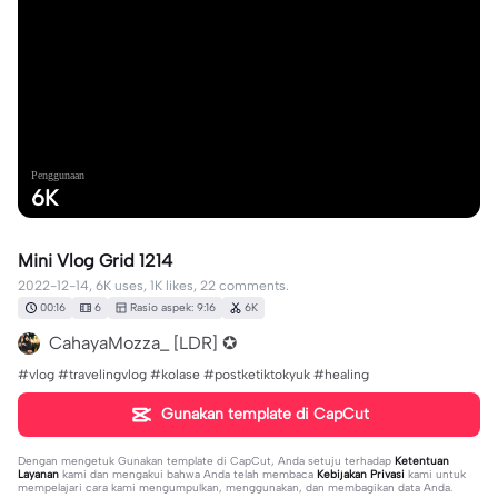
Penggunaan
6K
Mini Vlog Grid 1214
2022-12-14, 6K uses, 1K likes, 22 comments.
00:16
6
Rasio aspek: 9:16
6K
CahayaMozza_ [LDR] ✪
#vlog #travelingvlog #kolase #postketiktokyuk #healing
Gunakan template di CapCut
Dengan mengetuk
Gunakan template di CapCut
, Anda setuju terhadap
Ketentuan
Layanan
kami dan mengakui bahwa Anda telah membaca
Kebijakan Privasi
kami untuk
mempelajari cara kami mengumpulkan, menggunakan, dan membagikan data Anda.