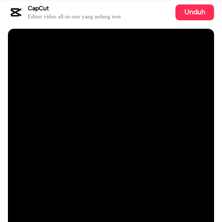
CapCut
Unduh
Editor video all-in-one yang sedang tren