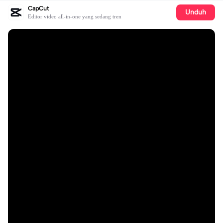
CapCut
Unduh
Editor video all-in-one yang sedang tren