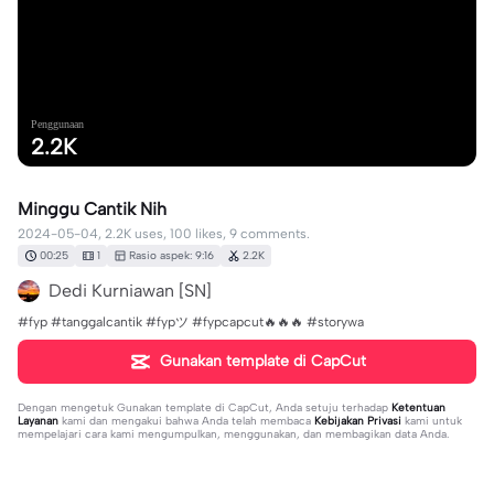
Penggunaan
2.2K
Minggu Cantik Nih
2024-05-04, 2.2K uses, 100 likes, 9 comments.
00:25
1
Rasio aspek: 9:16
2.2K
Dedi Kurniawan [SN]
#fyp #tanggalcantik #fypツ⁠ #fypcapcut🔥🔥🔥 #storywa
Gunakan template di CapCut
Dengan mengetuk
Gunakan template di CapCut
, Anda setuju terhadap
Ketentuan
Layanan
kami dan mengakui bahwa Anda telah membaca
Kebijakan Privasi
kami untuk
mempelajari cara kami mengumpulkan, menggunakan, dan membagikan data Anda.