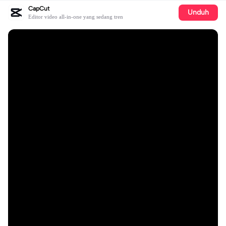
CapCut
Unduh
Editor video all-in-one yang sedang tren