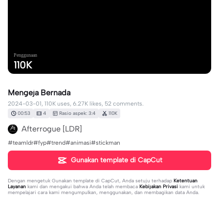
Penggunaan
110K
Mengeja Bernada
2024-03-01, 110K uses, 6.27K likes, 52 comments.
00:53
4
Rasio aspek: 3:4
110K
Afterrogue [LDR]
#teamldr#fyp#trend#animasi#stickman
Gunakan template di CapCut
Dengan mengetuk
Gunakan template di CapCut
, Anda setuju terhadap
Ketentuan
Layanan
kami dan mengakui bahwa Anda telah membaca
Kebijakan Privasi
kami untuk
mempelajari cara kami mengumpulkan, menggunakan, dan membagikan data Anda.