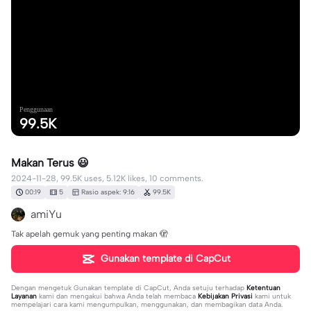
Penggunaan
99.5K
Makan Terus 😃
2024-11-28, 99.5K uses, 5.12K likes, 10 comments.
00:19
5
Rasio aspek: 9:16
99.5K
amiYu
Tak apelah gemuk yang penting makan 🫣
Gunakan template di CapCut
Dengan mengetuk
Gunakan template di CapCut
, Anda setuju terhadap
Ketentuan
Layanan
kami dan mengakui bahwa Anda telah membaca
Kebijakan Privasi
kami untuk
mempelajari cara kami mengumpulkan, menggunakan, dan membagikan data Anda.