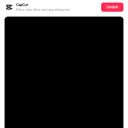
CapCut
Unduh
Editor video all-in-one yang sedang tren