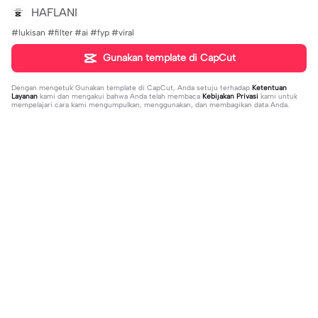
HAFLANI
#lukisan #filter #ai #fyp #viral
Gunakan template di CapCut
Dengan mengetuk
Gunakan template di CapCut
, Anda setuju terhadap
Ketentuan
Layanan
kami dan mengakui bahwa Anda telah membaca
Kebijakan Privasi
kami untuk
mempelajari cara kami mengumpulkan, menggunakan, dan membagikan data Anda.
Sedang tren
8.5K
9.73K
aku tidak peduli | aku tidak peduli|#t
بافديك انا -روبا | بافديك انا -روبا|#bafe