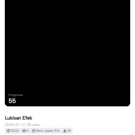
Penggunaan
55
Lukisan Efek
2025-07-17, 55 uses.
00:20
3
Rasio aspek: 9:16
55