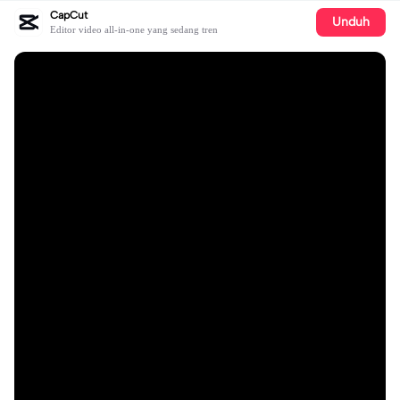
CapCut
Unduh
Editor video all-in-one yang sedang tren