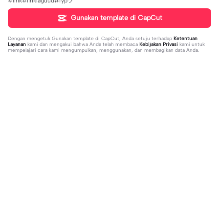
#lirik#liriklaguuu#fypツ⁠
Gunakan template di CapCut
Dengan mengetuk
Gunakan template di CapCut
, Anda setuju terhadap
Ketentuan
Layanan
kami dan mengakui bahwa Anda telah membaca
Kebijakan Privasi
kami untuk
mempelajari cara kami mengumpulkan, menggunakan, dan membagikan data Anda.
Sedang tren
8.5K
9.73K
aku tidak peduli | aku tidak peduli|#t
بافديك انا -روبا | بافديك انا -روبا|#bafe
rend#foryou#fyp
2023-12-11
deekana #foryou#arabic#arabicso
2024-01-20
ng#fyp