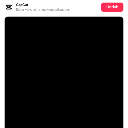
CapCut
Unduh
Editor video all-in-one yang sedang tren