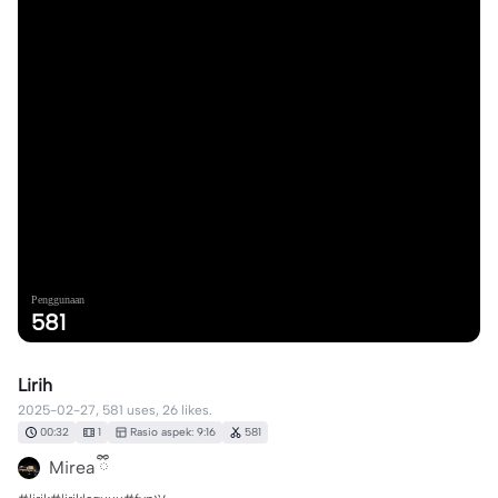
Penggunaan
581
Lirih
2025-02-27, 581 uses, 26 likes.
00:32
1
Rasio aspek: 9:16
581
Mirea ྀི