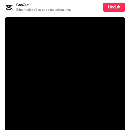
CapCut
Unduh
Editor video all-in-one yang sedang tren