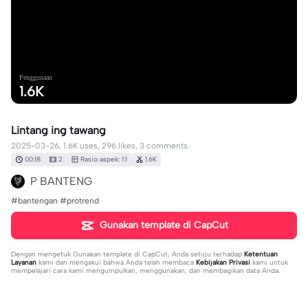
Penggunaan
1.6K
Lintang ing tawang
2025-03-26, 1.6K uses, 296 likes, 3 comments.
00:18
2
Rasio aspek: 1:1
1.6K
P BANTENG
#bantengan #protrend
Gunakan template di CapCut
Dengan mengetuk
Gunakan template di CapCut
, Anda setuju terhadap
Ketentuan
Layanan
kami dan mengakui bahwa Anda telah membaca
Kebijakan Privasi
kami untuk
mempelajari cara kami mengumpulkan, menggunakan, dan membagikan data Anda.