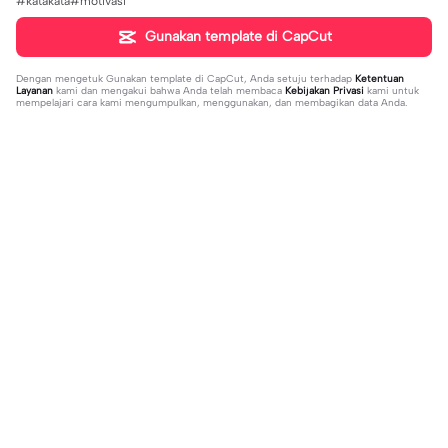
#katakata#motivasi
Gunakan template di CapCut
Dengan mengetuk
Gunakan template di CapCut
, Anda setuju terhadap
Ketentuan
Layanan
kami dan mengakui bahwa Anda telah membaca
Kebijakan Privasi
kami untuk
mempelajari cara kami mengumpulkan, menggunakan, dan membagikan data Anda.
Sedang tren
8.5K
9.73K
aku tidak peduli | aku tidak peduli|#t
بافديك انا -روبا | بافديك انا -روبا|#bafe
rend#foryou#fyp
2023-12-11
deekana #foryou#arabic#arabicso
2024-01-20
ng#fyp