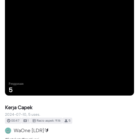
Penggunaan
5
Kerja Capek
2024-07-10, 5 uses.
00:47
1
Rasio aspek: 9:16
5
WaOne [LDR]🔰