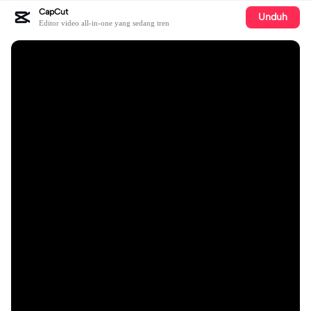
CapCut
Unduh
Editor video all-in-one yang sedang tren