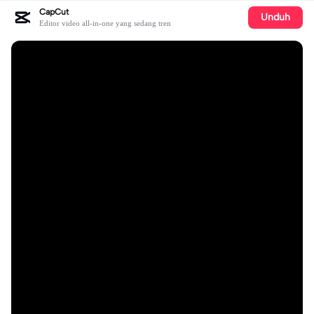
CapCut
Unduh
Editor video all-in-one yang sedang tren