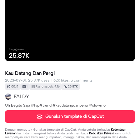
Penggunaan
25.87K
Kau Datang Dan Pergi
2023-09-01, 25.87K uses, 1.62K likes, 5 comments.
00:19
1
Rasio aspek: 9:16
25.87K
FALDY
Oh Begitu Saja #fyp#trend #kaudatangdanpergi #slowmo
Gunakan template di CapCut
Dengan mengetuk
Gunakan template di CapCut
, Anda setuju terhadap
Ketentuan
Layanan
kami dan mengakui bahwa Anda telah membaca
Kebijakan Privasi
kami untuk
mempelajari cara kami mengumpulkan, menggunakan, dan membagikan data Anda.