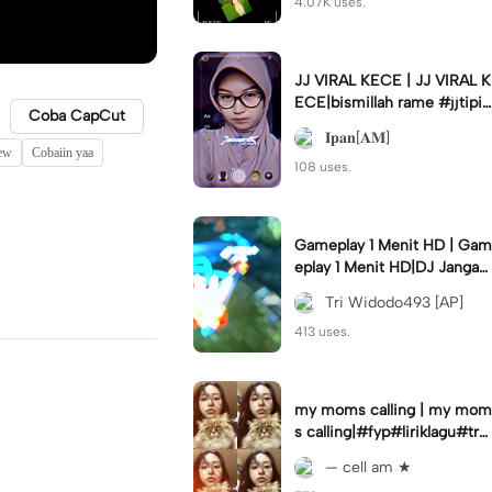
4.07K uses.
JJ VIRAL KECE | JJ VIRAL K
ECE|bismillah rame #jjtipis
Coba CapCut
#viral#fyp#ipan_prst
𝐈𝐩𝐚𝐧[𝐀𝐌]
new
Cobaiin yaa
108 uses.
Gameplay 1 Menit HD | Gam
eplay 1 Menit HD|DJ Jangan
Ganggu Pacarku #mlbbgam
Tri Widodo493 [AP]
eplay #mlbbtrendtiktok
413 uses.
my moms calling | my mom
s calling|#fyp#liriklagu#tre
nd#cellam
— cell am ★