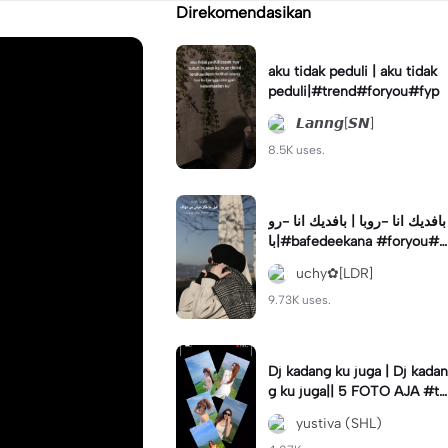
Direkomendasikan
aku tidak peduli | aku tidak
peduli|#trend#foryou#fyp
𝙇𝙖𝙣𝙣𝙜[𝙎𝙉]
8.5K uses.
بافديك انا -روبا | بافديك انا -رو
با|#bafedeekana #foryou#a
rabic#arabicsong#fyp
uchy✿[LDR]
9.73K uses.
Dj kadang ku juga | Dj kadan
g ku juga|| 5 FOTO AJA #tr
ansisi #soundviraltiktok #fy
yustiva (SHL)
p #trend