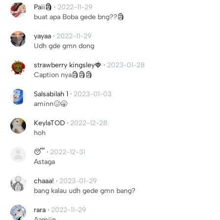
Paii🗿
·
2022-11-29
buat apa Boba gede bng??🗿
yayaa
·
2022-11-29
Udh gde gmn dong
strawberry kingsley🍓
·
2023-01-28
Caption nya🗿🗿🗿
Salsabilah 1
·
2023-01-03
aminn🥴🥱
KeylaTOD
·
2022-12-28
hoh
😴
·
2022-12-31
Astaga
chaaa!
·
2023-01-29
bang kalau udh gede gmn bang?
rara
·
2022-11-29
Aamiin