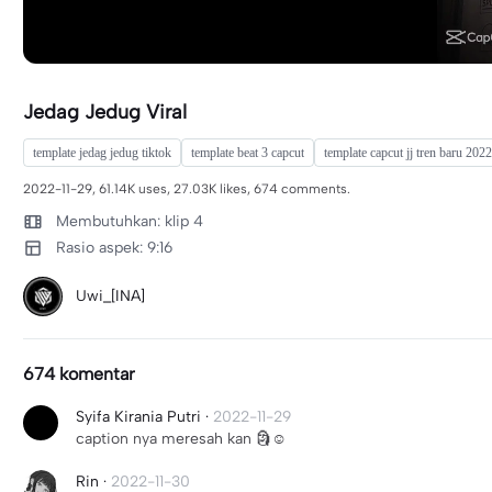
Jedag Jedug Viral
template jedag jedug tiktok
template beat 3 capcut
template capcut jj tren baru 2022
2022-11-29, 61.14K uses, 27.03K likes, 674 comments.
Membutuhkan: klip 4
Rasio aspek: 9:16
Uwi_[INA]
674 komentar
Syifa Kirania Putri
·
2022-11-29
caption nya meresah kan 🗿☺️
Rin
·
2022-11-30