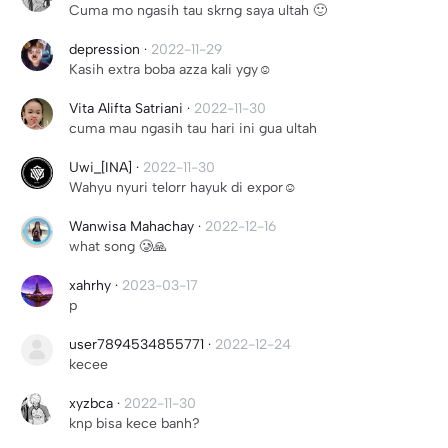
Cuma mo ngasih tau skrng saya ultah 🙂
depression
·
2022-11-29
Kasih extra boba azza kali ygy☺️
Vita Alifta Satriani
·
2022-11-30
cuma mau ngasih tau hari ini gua ultah
Uwi_[INA]
·
2022-11-30
Wahyu nyuri telorr hayuk di expor☺️
Wanwisa Mahachay
·
2022-12-16
what song 🥲🙏
xahrhy
·
2023-03-17
p
user7894534855771
·
2022-12-24
kecee
xyzbca
·
2022-11-30
knp bisa kece banh?