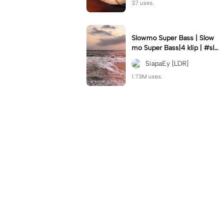
37 uses.
Slowmo Super Bass | Slow
mo Super Bass|4 klip | #slo
wmo #velocity #trend #tre
SiapaEy [LDR]
ndtiktok #siapaey
1.73M uses.