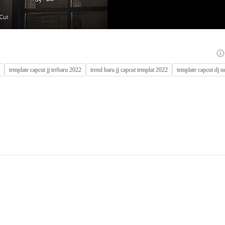
template capcut jj terbaru 2022
trend baru jj capcut templat 2022
template capcut dj 