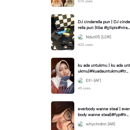
570 uses.
DJ cinderella pun | DJ cinde
rella pun |tiba #jjtipis#viral
#fyp#cinderellapuntiba #m
Ndut05 [LDR]
irror
420 uses.
ku ada untukmu | ku ada unt
ukmu|#kuadauntukmu#tre
nd#viral#fyp#foryou
Ell✨[AF]
45 uses.
everbody wanne steal | ever
body wanne steal|#fyp#tre
ndtiktiktok #ekspresikanjan
whychrdnn [AR]
uari