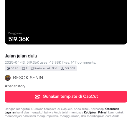
Penggunaan
519.36K
Jalan jalan dulu
2025-04-13, 519.36K uses, 43.98K likes, 147 comments.
00:20
1
Rasio aspek: 9:16
519.36K
BESOK SENIN
#bahanstory
Gunakan template di CapCut
Dengan mengetuk
Gunakan template di CapCut
, Anda setuju terhadap
Ketentuan
Layanan
kami dan mengakui bahwa Anda telah membaca
Kebijakan Privasi
kami untuk
mempelajari cara kami mengumpulkan, menggunakan, dan membagikan data Anda.