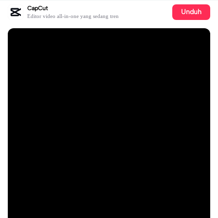
CapCut
Unduh
Editor video all-in-one yang sedang tren