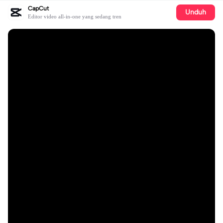
CapCut
Unduh
Editor video all-in-one yang sedang tren