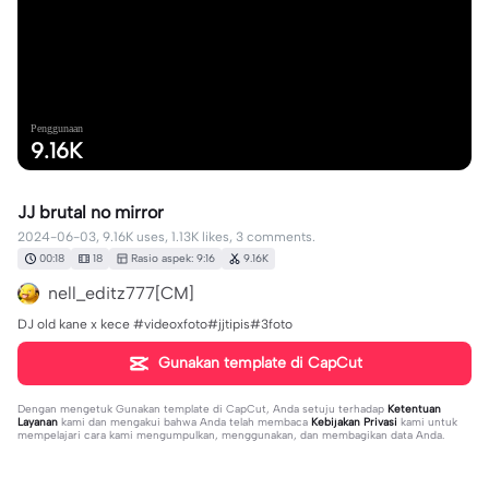
Penggunaan
9.16K
JJ brutal no mirror
2024-06-03, 9.16K uses, 1.13K likes, 3 comments.
00:18
18
Rasio aspek: 9:16
9.16K
nell_editz777[CM]
DJ old kane x kece #videoxfoto#jjtipis#3foto
Gunakan template di CapCut
Dengan mengetuk
Gunakan template di CapCut
, Anda setuju terhadap
Ketentuan
Layanan
kami dan mengakui bahwa Anda telah membaca
Kebijakan Privasi
kami untuk
mempelajari cara kami mengumpulkan, menggunakan, dan membagikan data Anda.