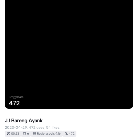
Penggunaan
472
JJ Bareng Ayank
2023-04-29, 472 uses, 54 likes.
00:23
6
Rasio aspek: 9:16
472