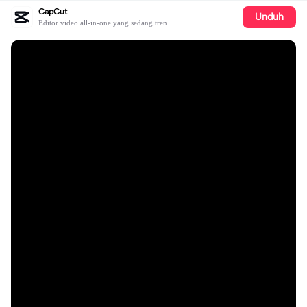
CapCut
Unduh
Editor video all-in-one yang sedang tren