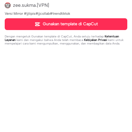
zee.sukma.[VPN]
Versi Mirror #jjtipis#jjcollab#trendtiktok
Gunakan template di CapCut
Dengan mengetuk
Gunakan template di CapCut
, Anda setuju terhadap
Ketentuan
Layanan
kami dan mengakui bahwa Anda telah membaca
Kebijakan Privasi
kami untuk
mempelajari cara kami mengumpulkan, menggunakan, dan membagikan data Anda.
Sedang tren
151.22K
534
Masukan 2 Vidio | Masukan 2 Vidio|k
kau temani diriku | kau temani diriku