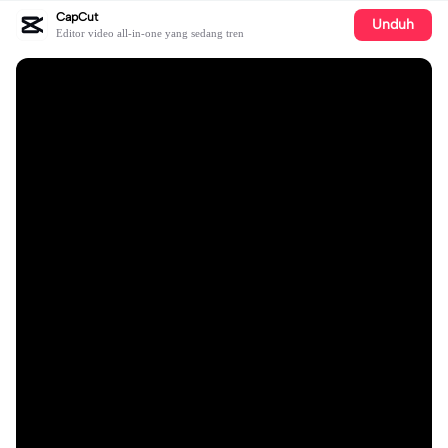
CapCut
Unduh
Editor video all-in-one yang sedang tren