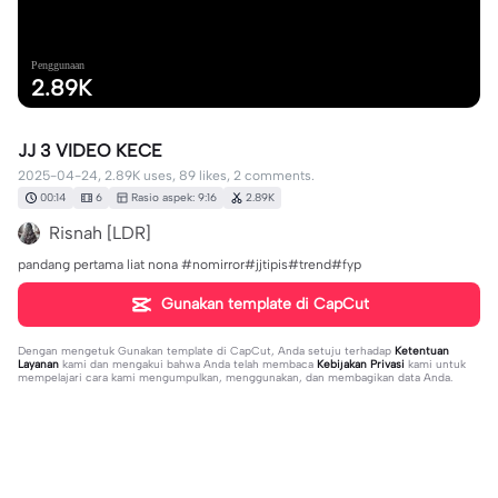
Penggunaan
2.89K
JJ 3 VIDEO KECE
2025-04-24, 2.89K uses, 89 likes, 2 comments.
00:14
6
Rasio aspek: 9:16
2.89K
Risnah [LDR]
pandang pertama liat nona #nomirror#jjtipis#trend#fyp
Gunakan template di CapCut
Dengan mengetuk
Gunakan template di CapCut
, Anda setuju terhadap
Ketentuan
Layanan
kami dan mengakui bahwa Anda telah membaca
Kebijakan Privasi
kami untuk
mempelajari cara kami mengumpulkan, menggunakan, dan membagikan data Anda.
2 komentar
fatma_01819
·
2025-04-24