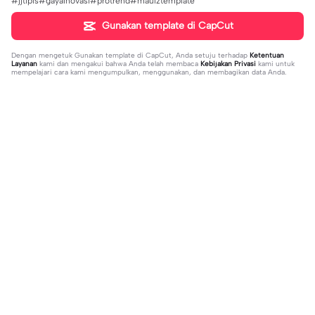
#jjtipis#gayainovasi#protrend#maulztemplate
Gunakan template di CapCut
Dengan mengetuk
Gunakan template di CapCut
, Anda setuju terhadap
Ketentuan
Layanan
kami dan mengakui bahwa Anda telah membaca
Kebijakan Privasi
kami untuk
mempelajari cara kami mengumpulkan, menggunakan, dan membagikan data Anda.
Sedang tren
1.32M
139
جمالك غير | جمالك غير |عبدالله ال فروا
Terlukis indah raut | Terlukis indah ra
2023-11-17
ن #قوالب_فخامه #fakhamah00
ut |#terlukis indah raut wajah mu da
2023-12-01
lam benakku