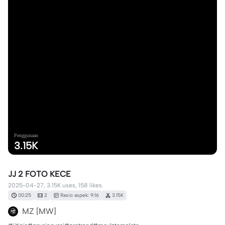
Penggunaan
3.15K
JJ 2 FOTO KECE
2025-04-27, 3.15K uses, 158 likes.
00:25
2
Rasio aspek: 9:16
3.15K
MZ [MW]