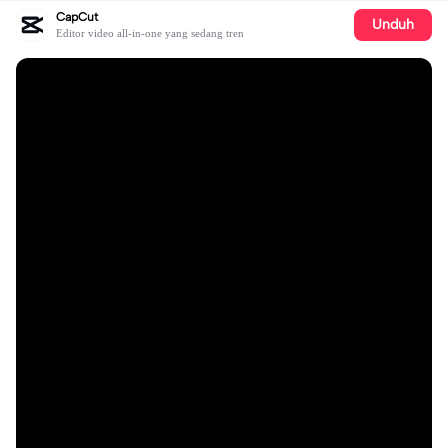
CapCut
Unduh
Editor video all-in-one yang sedang tren